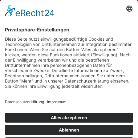
bankon Management Consulting GmbH & Co. KG
Max-Planck-Straße 8
85609 Aschheim/München
Tel.: 089 – 99 90 97 90
Fax: 089 – 99 90 97 99
E‑Mail:
info@bankon.de
So finden Sie zu uns:
Google Maps
© 2026 bankon Management Consulting GmbH & Co. KG
Impressum