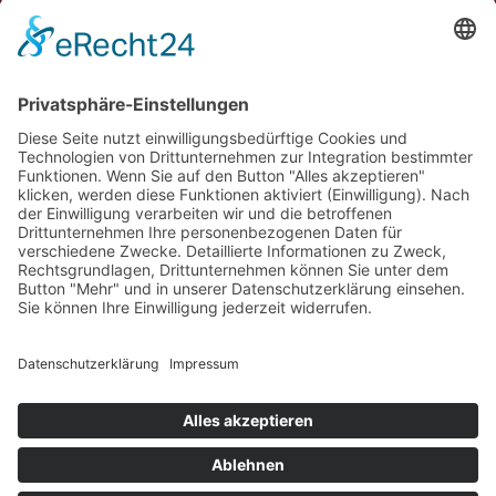
bankon Management Consulting GmbH & Co. KG
Max-Planck-Straße 8
85609 Aschheim/München
Tel.: 089 – 99 90 97 90
Fax: 089 – 99 90 97 99
E‑Mail:
info@bankon.de
So finden Sie zu uns:
Google Maps
© 2026 bankon Management Consulting GmbH & Co. KG
Impressum