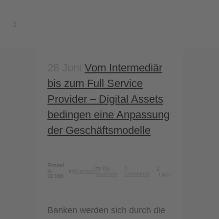
28 Juni
Vom Intermediär
bis zum Full Service
Provider – Digital Assets
bedingen eine Anpassung
der Geschäftsmodelle
Posted
0
by
Kai
0
at
in
Allgemein
Baumann
Comments
Likes
00:00h
Banken werden sich durch die