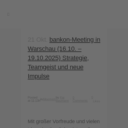
21 Okt.
bankon-Meeting in
Warschau (16.10. –
19.10.2025) Strategie,
Teamgeist und neue
Impulse
0
Posted
by
Kai
0
in
Allgemein
at 11:13h
Baumann
Comments
Likes
Mit großer Vorfreude und vielen