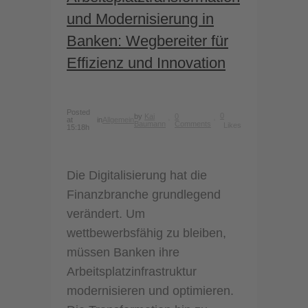
und Modernisierung in
Banken: Wegbereiter für
Effizienz und Innovation
Posted
0
by
Kai
0
at
in
Allgemein
Baumann
Comments
Likes
15:18h
Die Digitalisierung hat die
Finanzbranche grundlegend
verändert. Um
wettbewerbsfähig zu bleiben,
müssen Banken ihre
Arbeitsplatzinfrastruktur
modernisieren und optimieren.