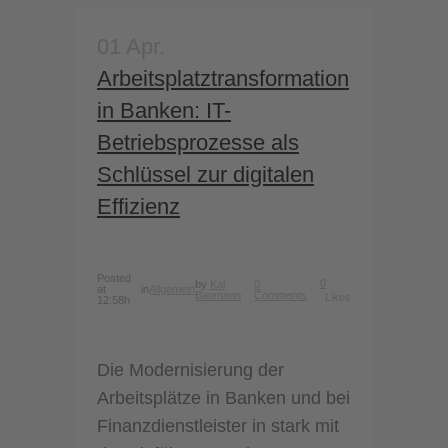
01 Apr.
Arbeitsplatztransformation
in Banken: IT-
Betriebsprozesse als
Schlüssel zur digitalen
Effizienz
Posted
0
by
Kai
0
at
in
Allgemein
Baumann
Comments
Likes
12:58h
Die Modernisierung der
Arbeitsplätze in Banken und bei
Finanzdienstleister in stark mit