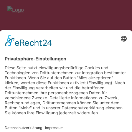
bankon Management Consulting GmbH & Co. KG
Max-Planck-Straße 8
85609 Aschheim/München
Tel.: 089 – 99 90 97 90
Fax: 089 – 99 90 97 99
E‑Mail:
info@bankon.de
So finden Sie zu uns:
Google Maps