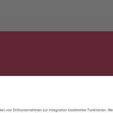
& Co. KG
Tel.: 089 – 99 90 97 90
Fax: 089 – 99 90 97 99
E‑Mail:
info@bankon.de