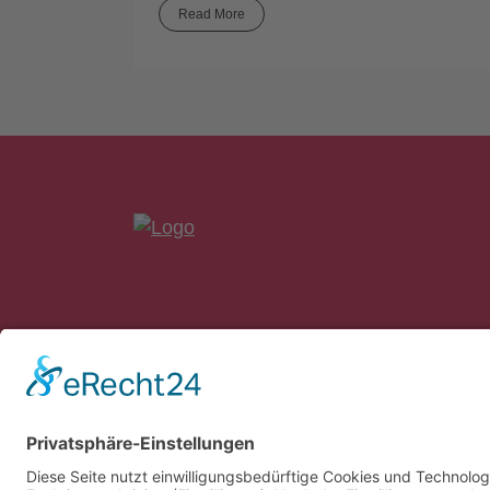
Read More
bankon Management Consulting GmbH 
Max-Planck-Straße 8
85609 Aschheim/München