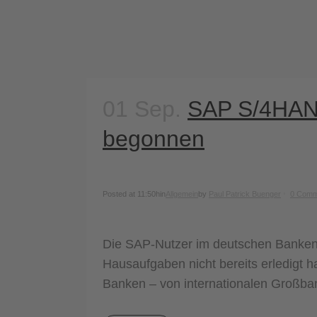
01 Sep.
SAP S/4HANA:
begonnen
Posted at 11:50h
in
Allgemein
by
Paul Patrick Buenger
0 Comm
Die SAP-Nutzer im deutschen Bankense
Hausaufgaben nicht bereits erledigt
Banken – von internationalen Großbank