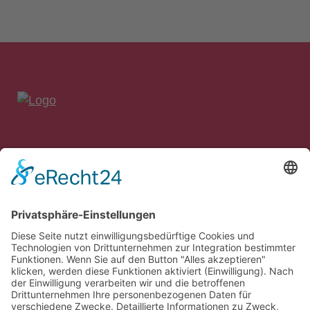
bankon Management Consulting GmbH & Co. KG
Max-Planck-Straße 8
85609 Aschheim/München
Tel.: 089 – 99 90 97 90
Fax: 089 – 99 90 97 99
E‑Mail:
info@bankon.de