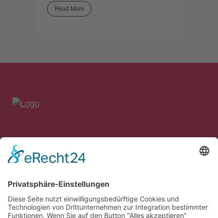
Read More
bankon Management Consulting GmbH & Co. KG
Max-Planck-Straße 8
85609 Aschheim/München
Tel.: 089 – 99 90 97 90