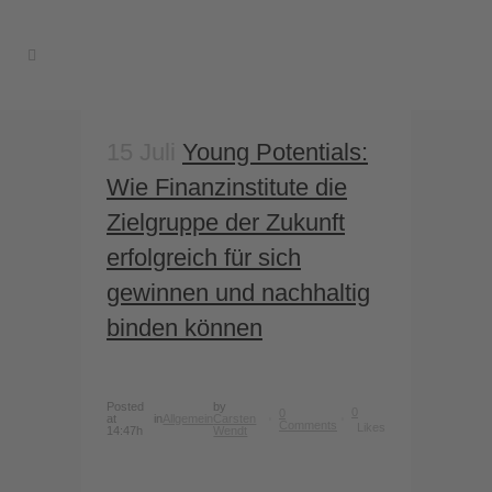
15 Juli
Young Potentials:
Wie Finanzinstitute die
Zielgruppe der Zukunft
erfolgreich für sich
gewinnen und nachhaltig
binden können
Posted
by
0
0
at
in
Allgemein
Carsten
Comments
Likes
14:47h
Wendt