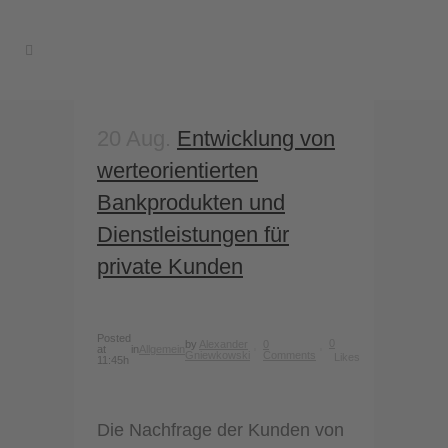
20 Aug.
Entwicklung von
werteorientierten
Bankprodukten und
Dienstleistungen für
private Kunden
Posted
0
by
Alexander
0
at
in
Allgemein
Gniewkowski
Comments
Likes
11:45h
Die Nachfrage der Kunden von