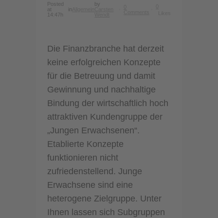
Posted
by
0
0
at
in
Allgemein
Carsten
Comments
Likes
14:47h
Wendt
Die Finanzbranche hat derzeit
keine erfolgreichen Konzepte
für die Betreuung und damit
Gewinnung und nachhaltige
Bindung der wirtschaftlich hoch
attraktiven Kundengruppe der
„Jungen Erwachsenen“.
Etablierte Konzepte
funktionieren nicht
zufriedenstellend. Junge
Erwachsene sind eine
heterogene Zielgruppe. Unter
Ihnen lassen sich Subgruppen