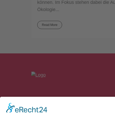
können. Im Fokus stehen dabei die Au
Ökologie...
Read More
bankon Management Consulting GmbH 
Max-Planck-Straße 8