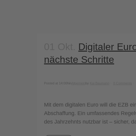
01 Okt.
Digitaler Eu
nächste Schritte
Posted at 14:00h
in
Allgemein
by
Kai Baumann
0 Comments
Mit dem digitalen Euro will die EZB e
Abschaffung. Ein umfassendes Regelwer
des Jahrzehnts nutzbar ist – sicher, d