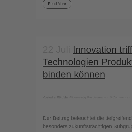
Read More
22 Juli
Innovation tri
Technologien Produkt
binden können
Posted at 09:05h
in
Allgemein
by
Kai Baumann
0 Comments
Der Beitrag beleuchtet die tiefgreife
besonders zukunftsträchtigen Subgrup