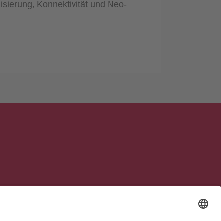
isierung, Konnektivität und Neo-
So finden Sie zu uns:
Google Maps