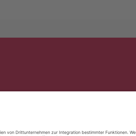
& Co. KG
Tel.: 089 – 99 90 97 90
Fax: 089 – 99 90 97 99
E‑Mail:
info@bankon.de