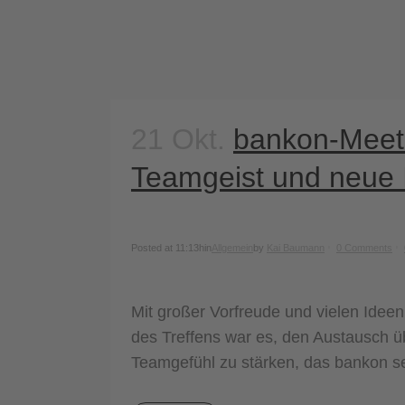
21 Okt.
bankon-Meeti
Teamgeist und neue 
Posted at 11:13h
in
Allgemein
by
Kai Baumann
0 Comments
Mit großer Vorfreude und vielen Idee
des Treffens war es, den Austausch ü
Teamgefühl zu stärken, das bankon sei