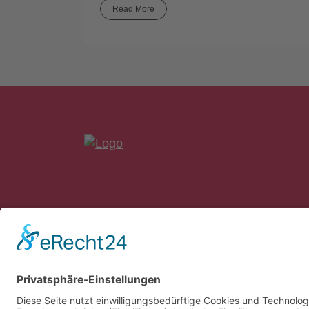
Read More
bankon Management Consulting GmbH 
Max-Planck-Straße 8
85609 Aschheim/München