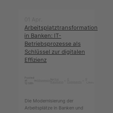
01 Apr.
Arbeitsplatztransformation
in Banken: IT-
Betriebsprozesse als
Schlüssel zur digitalen
Effizienz
Posted
0
by
Kai
0
at
in
Allgemein
Baumann
Comments
Likes
12:58h
Die Modernisierung der
Arbeitsplätze in Banken und