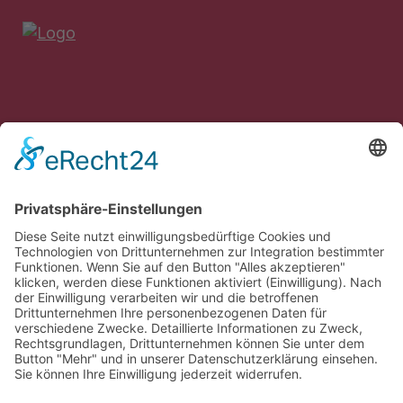
bankon Management Consulting GmbH &
Co. KG
Max-Planck-Straße 8
85609 Aschheim/München
Tel.: 089 – 99 90 97 90
Fax: 089 – 99 90 97 99
E‑Mail:
info@bankon.de
So finden Sie zu uns:
Google Maps