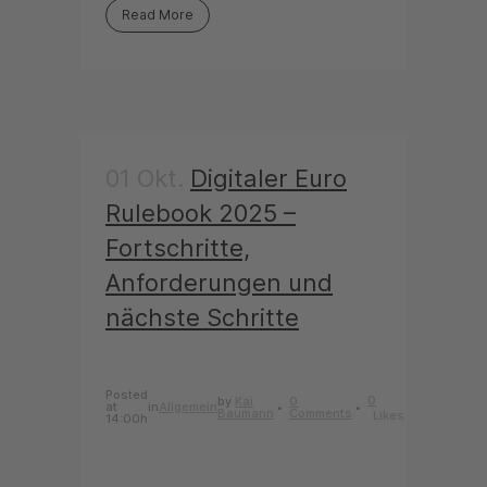
Read More
01 Okt.
Digitaler Euro
Rulebook 2025 –
Fortschritte,
Anforderungen und
nächste Schritte
Posted
0
by
Kai
0
at
in
Allgemein
Baumann
Comments
Likes
14:00h