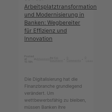
Arbeitsplatztransformation
und Modernisierung in
Banken: Wegbereiter
für Effizienz und
Innovation
Posted
0
by
Kai
0
at
in
Allgemein
Baumann
Comments
Likes
15:18h
Die Digitalisierung hat die
Finanzbranche grundlegend
verändert. Um
wettbewerbsfähig zu bleiben,
müssen Banken ihre