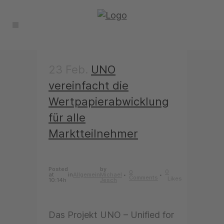
23 Feb.
UNO
vereinfacht die
Wertpapierabwicklung
für alle
Marktteilnehmer
Posted
by
0
0
at
in
Allgemein
Michael
Comments
Likes
10:14h
Jesch
Das Projekt UNO – Unified for