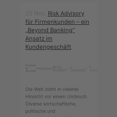
25 Nov.
Risk Advisory
für Firmenkunden – ein
„Beyond Banking“
Ansatz im
Kundengeschäft
Posted
0
by
Kai
0
at
in
Allgemein
Baumann
Comments
Likes
00:00h
Die Welt steht in vielerlei
Hinsicht vor einem Umbruch.
Diverse wirtschaftliche,
politische und